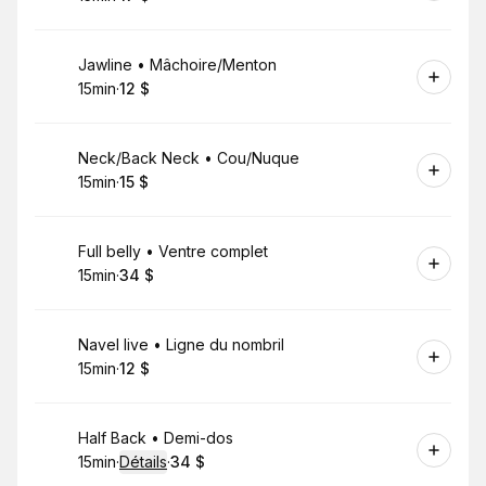
.
Durée de l'appel
.
Prix
:
:
Réserver
Jawline • Mâchoire/Menton
15min
·
12 $
.
Durée de l'appel
.
Prix
:
:
Réserver
Neck/Back Neck • Cou/Nuque
15min
·
15 $
.
Durée de l'appel
.
Prix
:
:
Réserver
Full belly • Ventre complet
15min
·
34 $
.
Durée de l'appel
.
Prix
:
:
Réserver
Navel live • Ligne du nombril
15min
·
12 $
.
Durée de l'appel
.
Prix
:
:
Réserver
Half Back • Demi-dos
15min
·
Détails
·
34 $
.
Durée de l'appel
.
Prix
:
: