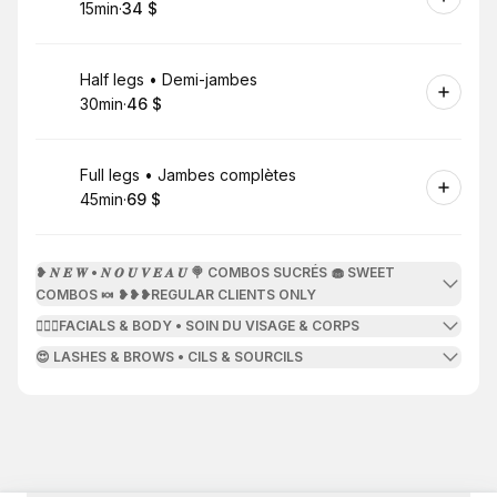
15min
·
34 $
.
Durée de l'appel
.
Prix
:
:
Réserver
Half legs • Demi-jambes
30min
·
46 $
.
Durée de l'appel
.
Prix
:
:
Réserver
Full legs • Jambes complètes
45min
·
69 $
.
Durée de l'appel
.
Prix
:
:
❥ 𝑵 𝑬 𝑾 • 𝑵 𝑶 𝑼 𝑽 𝑬 𝑨 𝑼 🍭 COMBOS SUCRÉS 🧁 SWEET
COMBOS 🍬 ❥❥❥REGULAR CLIENTS ONLY
👩🏻‍⚕️FACIALS & BODY • SOIN DU VISAGE & CORPS
😍 LASHES & BROWS • CILS & SOURCILS