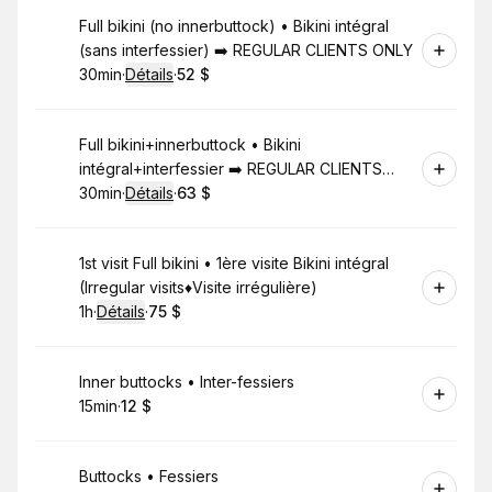
Réserver
Full bikini (no innerbuttock) • Bikini intégral
(sans interfessier) ➡️ REGULAR CLIENTS ONLY
30min
·
Détails
·
52 $
.
Durée de l'appel
.
Prix
:
:
Réserver
Full bikini+innerbuttock • Bikini
intégral+interfessier ➡️ REGULAR CLIENTS
ONLY
30min
·
Détails
·
63 $
.
Durée de l'appel
.
Prix
:
:
Réserver
1st visit Full bikini • 1ère visite Bikini intégral
(Irregular visits♦Visite irrégulière)
1h
·
Détails
·
75 $
.
Durée de l'appel
.
Prix
:
:
Réserver
Inner buttocks • Inter-fessiers
15min
·
12 $
.
Durée de l'appel
.
Prix
:
:
Réserver
Buttocks • Fessiers