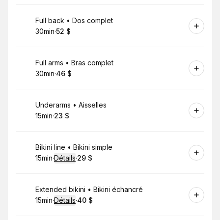
Réserver
Full back • Dos complet
30min
·
52 $
.
Durée de l'appel
.
Prix
:
:
Réserver
Full arms • Bras complet
30min
·
46 $
.
Durée de l'appel
.
Prix
:
:
Réserver
Underarms • Aisselles
15min
·
23 $
.
Durée de l'appel
.
Prix
:
:
Réserver
Bikini line • Bikini simple
15min
·
Détails
·
29 $
.
Durée de l'appel
.
Prix
:
:
Réserver
Extended bikini • Bikini échancré
15min
·
Détails
·
40 $
.
Durée de l'appel
.
Prix
:
: