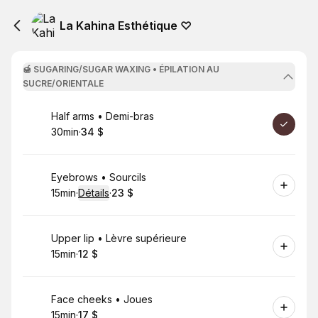
La Kahina Esthétique ⁠♡
🍯 SUGARING/SUGAR WAXING • ÉPILATION AU
SUCRE/ORIENTALE
Réserver
Half arms • Demi-bras
30min
·
34 $
.
Durée de l'appel
.
Prix
:
:
Réserver
Eyebrows • Sourcils
15min
·
Détails
·
23 $
.
Durée de l'appel
.
Prix
:
:
Réserver
Upper lip • Lèvre supérieure
15min
·
12 $
.
Durée de l'appel
.
Prix
:
:
Réserver
Face cheeks • Joues
15min
·
17 $